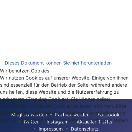
Dieses Dokument können Sie hier herunterladen
Wir benutzen Cookies
Wir nutzen Cookies auf unserer Website. Einige von ihnen
sind essenziell für den Betrieb der Seite, während andere
uns helfen, diese Website und die Nutzererfahrung zu
verbessern (Tracking Cookies). Sie können selbst
entscheiden, ob Sie die Cookies zulassen möchten. Bitte
beachten Sie, dass bei einer Ablehnung womöglich nicht
Mitglied werden
-
Partner werden
-
Facebook
mehr alle Funktionalitäten der Seite zur Verfügung stehen.
-
Twitter
-
Instagram
-
Aktueller Treffer
-
Impressum
-
Datenschutz